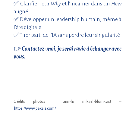
✅
Clarifier leur
Why
et l’incarner dans un
How
aligné
✅
Développer un leadership humain, même à
l’ère digitale
✅
Tirer parti de l’IA sans perdre leur singularité
👉
Contactez-moi, je serai ravie d’échanger avec
vous.
Crédits photos : ann-h; mikael-blomkvist –
https://www.pexels.com/