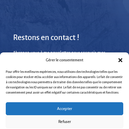
Restons en contact !
Abonnez-vous à ma newsletter pour recevoir mes
derniers articles de blog
Gérer le consentement
Pour offrir les meilleures expériences, nous utilisons des technologies telles que les
cookies pour stocker et/ou accéder aux informations des appareils. Le fait de consentir
à ces technologies nous permettra de traiter des données telles que le comportement
de navigation ou les ID uniques sur ce site. Le fait de ne pas consentir ou de retirer son
consentement peut avoir un effet négatif sur certaines caractéristiques et fonctions.
S'ABONNER
Accepter
Mentions légales
- Tous droits réservés - EFFIG Conseils 2026 -
Refuser
Réalisé par
Oaï Not
Communication éthique