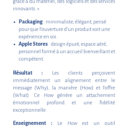
grâce à du matériel, des logiciels et des services
innovants. ».
Packaging
: minimaliste, élégant, pensé
pour que l’ouverture d’un produit soit une
expérience en soi.
Apple Stores
: design épuré, espace aéré,
personnel formé à un accueil bienveillant et
compétent.
Résultat :
Les clients perçoivent
immédiatement un alignement entre le
message (Why), la manière (How) et l’offre
(What). Ce
How
génère un attachement
émotionnel profond et une fidélité
exceptionnelle.
Enseignement :
Le
How
est un outil